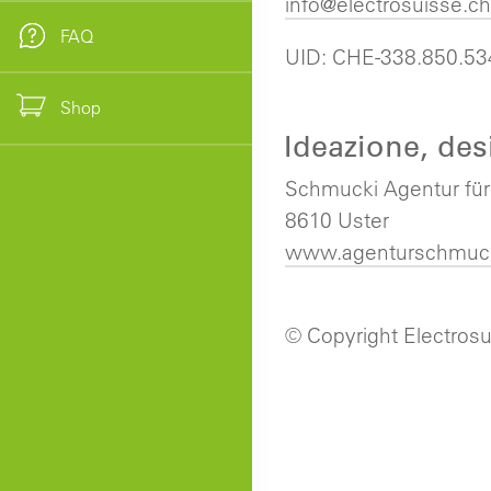
info@electrosuisse.ch
FAQ
UID: CHE-338.850.5
Shop
Ideazione, de
Schmucki Agentur fü
8610 Uster
www.agenturschmuck
© Copyright Electrosui