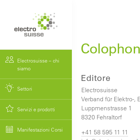
Colopho
Electrosuisse – chi
siamo
Editore
Settori
Electrosuisse
Verband für Elektro-,
Luppmenstrasse 1
Servizi e prodotti
8320 Fehraltorf
Manifestazioni Corsi
+41 58 595 11 11