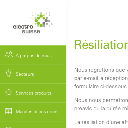
Résiliatio
À propos de nous
Nous regrettons que v
Secteurs
par e-mail la récepti
formulaire ci-dessous
Services produits
Nous nous permettons 
préavis ou la durée mi
Manifestations cours
La résiliation d’une a