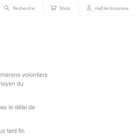
Recherche
Shop
myElectrosuisse
rmerons volontiers
 moyen du
as le délai de
s tard fin