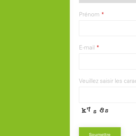
Prénom
*
E-mail
*
Veuillez saisir les car
Soumettre