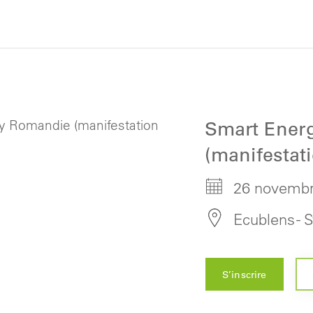
Smart Ener
(manifestat
26 novembr
Ecublens - 
S’inscrire