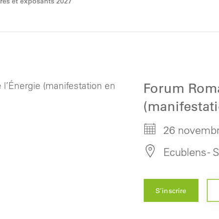
res et exposants 2027
Forum Roma
(manifestat
26 novembr
Ecublens - 
S’inscrire