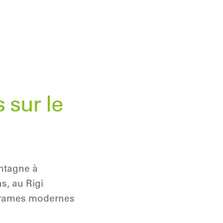
 sur le
ontagne à
s, au Rigi
es rames modernes