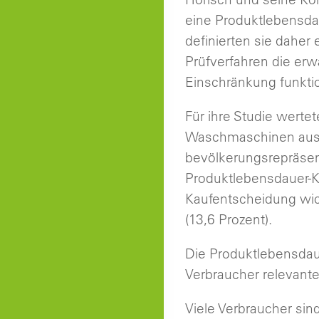
eine Produktlebensda
definierten sie daher
Prüfverfahren die erw
Einschränkung funktio
Für ihre Studie werte
Waschmaschinen aus, 
bevölkerungsrepräsent
Produktlebensdauer-Ke
Kaufentscheidung wich
(13,6 Prozent).
Die Produktlebensdaue
Verbraucher relevante
Viele Verbraucher sind