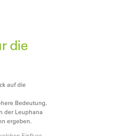
r die
ck auf die
höhere Bedeutung.
von der Leuphana
nn ergeben.
welchen Einfluss