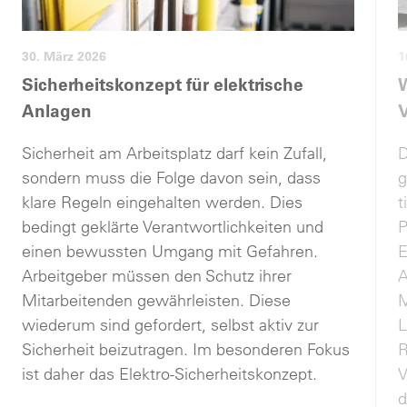
30. März 2026
1
Sicherheitskonzept für elektrische
W
Anlagen
V
Sicherheit am Arbeitsplatz darf kein Zufall,
D
sondern muss die Folge davon sein, dass
g
klare Regeln eingehalten werden. Dies
t
bedingt geklärte Verantwortlichkeiten und
P
einen bewussten Umgang mit Gefahren.
E
Arbeitgeber müssen den Schutz ihrer
A
Mitarbeitenden gewährleisten. Diese
M
wiederum sind gefordert, selbst aktiv zur
­
Sicherheit beizutragen. Im besonderen Fokus
R
ist daher das Elektro-Sicherheitskonzept.
V
d